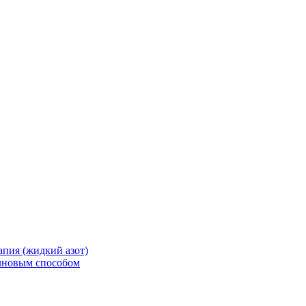
апия (жидкий азот)
лновым способом