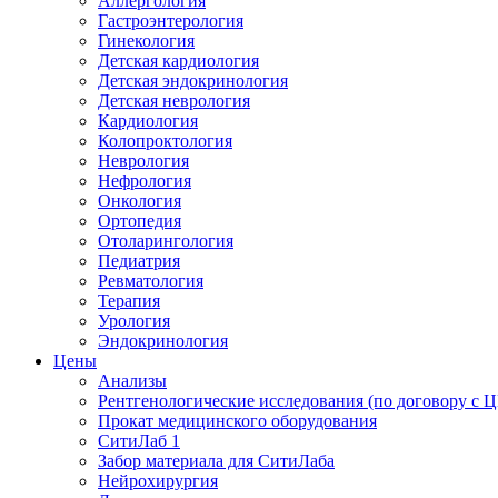
Аллергология
Гастроэнтерология
Гинекология
Детская кардиология
Детская эндокринология
Детская неврология
Кардиология
Колопроктология
Неврология
Нефрология
Онкология
Ортопедия
Отоларингология
Педиатрия
Ревматология
Терапия
Урология
Эндокринология
Цены
Анализы
Рентгенологические исследования (по договору с
Прокат медицинского оборудования
СитиЛаб 1
Забор материала для СитиЛаба
Нейрохирургия