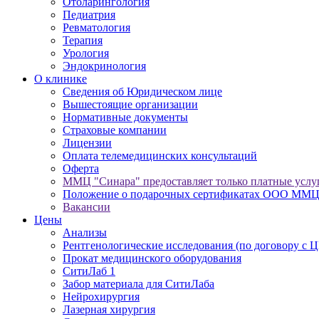
Отоларингология
Педиатрия
Ревматология
Терапия
Урология
Эндокринология
О клинике
Сведения об Юридическом лице
Вышестоящие организации
Нормативные документы
Cтраховые компании
Лицензии
Оплата телемедицинских консультаций
Оферта
ММЦ "Синара" предоставляет только платные услу
Положение о подарочных сертификатах ООО ММЦ
Вакансии
Цены
Анализы
Рентгенологические исследования (по договору с
Прокат медицинского оборудования
СитиЛаб 1
Забор материала для СитиЛаба
Нейрохирургия
Лазерная хирургия