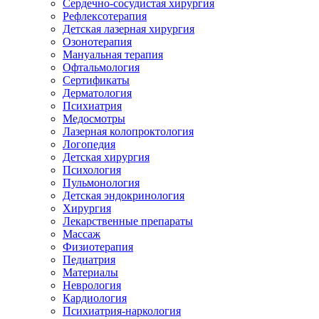
Сердечно-сосудистая хирургия
Рефлексотерапия
Детская лазерная хирургия
Озонотерапия
Мануальная терапия
Офтальмология
Сертификаты
Дерматология
Психиатрия
Медосмотры
Лазерная колопроктология
Логопедия
Детская хирургия
Психология
Пульмонология
Детская эндокринология
Хирургия
Лекарственные препараты
Массаж
Физиотерапия
Педиатрия
Материалы
Неврология
Кардиология
Психиатрия-наркология