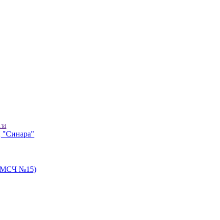
ги
 "Синара"
 ЦМСЧ №15)