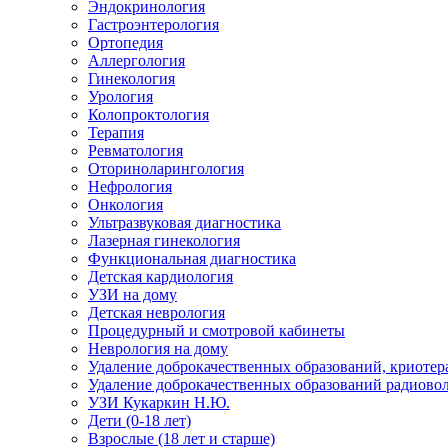
Эндокринология
Гастроэнтерология
Ортопедия
Аллергология
Гинекология
Урология
Колопроктология
Терапия
Ревматология
Оториноларингология
Нефрология
Онкология
Ультразвуковая диагностика
Лазерная гинекология
Функциональная диагностика
Детская кардиология
УЗИ на дому
Детская неврология
Процедурный и смотровой кабинеты
Неврология на дому
Удаление доброкачественных образований, криотер
Удаление доброкачественных образований радиово
УЗИ Кукаркин Н.Ю.
Дети (0-18 лет)
Взрослые (18 лет и старше)