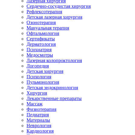
Лазерная хирургия
Сердечно-сосудистая хирургия
Рефлексотерапия
Детская лазерная хирургия
Озонотерапия
Мануальная терапия
Офтальмология
Сертификаты
Дерматология
Психиатрия
Медосмотры
Лазерная колопроктология
Логопедия
Детская хирургия
Психология
Пульмонология
Детская эндокринология
Хирургия
Лекарственные препараты
Массаж
Физиотерапия
Педиатрия
Материалы
Неврология
Кардиология