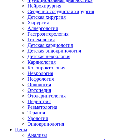
Функциональная диагностика
Нейрохирургия
Сердечно-сосудистая хирургия
Детская хирургия
Хирургия
Аллергология
Гастроэнтерология
Гинекология
Детская кардиология
Детская эндокринология
Детская неврология
Кардиология
Колопроктология
Неврология
Нефрология
Онкология
Ортопедия
Отоларингология
Педиатрия
Ревматология
Терапия
Урология
Эндокринология
Цены
Анализы