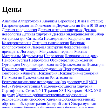
Цены
Анализы
Аллергология
Анализы
Взрослые (18 лет и старше)
Гастроэнтерология
Гинекология
Дерматология
Дети (0-18 лет)
Детская кардиология
Детская лазерная хирургия
Детская
неврология
Детская хирургия
Детская эндокринология
Забор
материала для СитиЛаба
Исследования
Кардиология
Колопроктология
Лазерная гинекология
Лазерная
колопроктология
Лазерная хирургия
Лекарственные
препараты
Логопедия
Мануальная терапия
Массаж
Материалы
Медосмотры
Неврология
Неврология на дому
Нейрохирургия
Нефрология
Озонотерапия
Онкология
Ортопедия
Оториноларингология
Офтальмология
Педиатрия
Прокат медицинского оборудования
Процедурный и
смотровой кабинеты
Психиатрия
Психиатрия-наркология
Психология
Пульмонология
Ревматология
Рентгенологические исследования (по договору с ЦМСЧ
№15)
Рефлексотерапия
Сердечно-сосудистая хирургия
Сертификаты
СитиЛаб 1
Терапия
УЗИ Кукаркин Н.Ю.
УЗИ
на дому
Удаление доброкачественных образований
радиоволновым способом
Удаление доброкачественных
образований, криотерапия (жидкий азот)
Ультразвуковая
диагностика
Урология
Физиотерапия
Функциональная