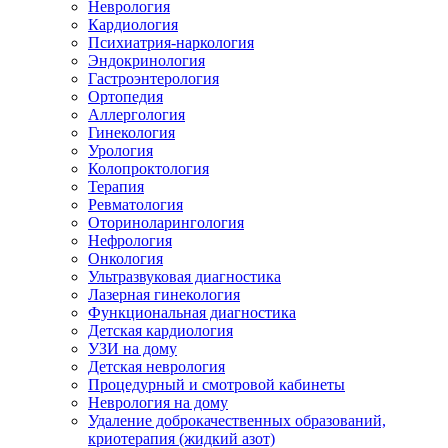
Неврология
Кардиология
Психиатрия-наркология
Эндокринология
Гастроэнтерология
Ортопедия
Аллергология
Гинекология
Урология
Колопроктология
Терапия
Ревматология
Оториноларингология
Нефрология
Онкология
Ультразвуковая диагностика
Лазерная гинекология
Функциональная диагностика
Детская кардиология
УЗИ на дому
Детская неврология
Процедурный и смотровой кабинеты
Неврология на дому
Удаление доброкачественных образований,
криотерапия (жидкий азот)