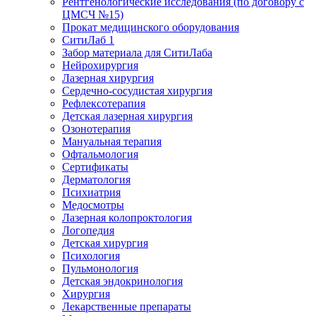
Рентгенологические исследования (по договору с
ЦМСЧ №15)
Прокат медицинского оборудования
СитиЛаб 1
Забор материала для СитиЛаба
Нейрохирургия
Лазерная хирургия
Сердечно-сосудистая хирургия
Рефлексотерапия
Детская лазерная хирургия
Озонотерапия
Мануальная терапия
Офтальмология
Сертификаты
Дерматология
Психиатрия
Медосмотры
Лазерная колопроктология
Логопедия
Детская хирургия
Психология
Пульмонология
Детская эндокринология
Хирургия
Лекарственные препараты