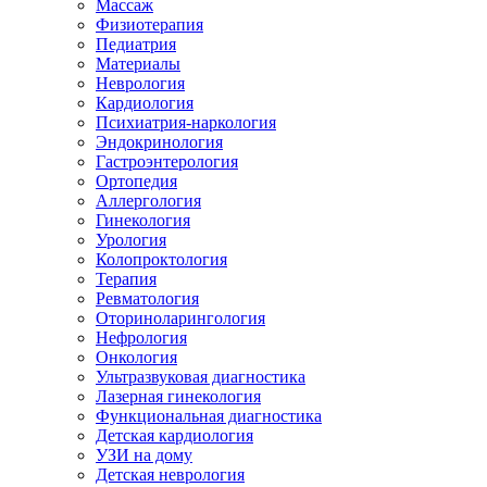
Массаж
Физиотерапия
Педиатрия
Материалы
Неврология
Кардиология
Психиатрия-наркология
Эндокринология
Гастроэнтерология
Ортопедия
Аллергология
Гинекология
Урология
Колопроктология
Терапия
Ревматология
Оториноларингология
Нефрология
Онкология
Ультразвуковая диагностика
Лазерная гинекология
Функциональная диагностика
Детская кардиология
УЗИ на дому
Детская неврология