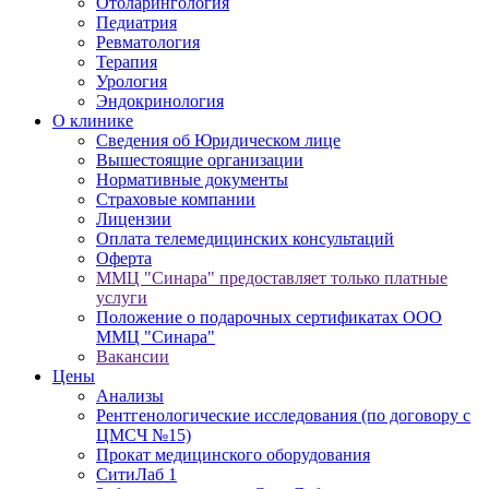
Отоларингология
Педиатрия
Ревматология
Терапия
Урология
Эндокринология
О клинике
Сведения об Юридическом лице
Вышестоящие организации
Нормативные документы
Cтраховые компании
Лицензии
Оплата телемедицинских консультаций
Оферта
ММЦ "Синара" предоставляет только платные
услуги
Положение о подарочных сертификатах ООО
ММЦ "Синара"
Вакансии
Цены
Анализы
Рентгенологические исследования (по договору с
ЦМСЧ №15)
Прокат медицинского оборудования
СитиЛаб 1