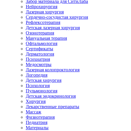
Забор материала для СитиЛаба
Нейрохирургия
Лазерная хирургия
Сердечно-сосудистая хирургия
Рефлексотерапия
Детская лазерная хирургия
Озонотерапия
Мануальная терапия
Офтальмология
Сертификаты
Дерматология
Психиатрия
Медосмотры
Лазерная колопроктология
Логопедия
Детская хирургия
Психология
Пульмонология
Детская эндокринология
Хирургия
Лекарственные препараты
Массаж
Физиотерапия
Педиатрия
Материалы