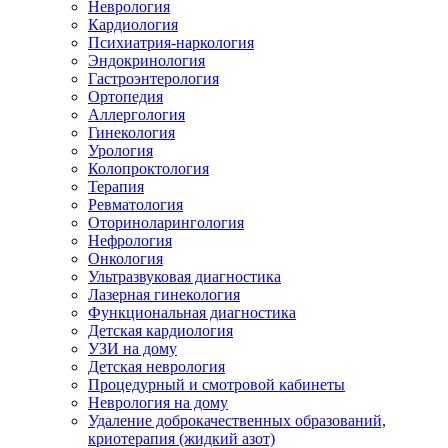
Неврология
Кардиология
Психиатрия-наркология
Эндокринология
Гастроэнтерология
Ортопедия
Аллергология
Гинекология
Урология
Колопроктология
Терапия
Ревматология
Оториноларингология
Нефрология
Онкология
Ультразвуковая диагностика
Лазерная гинекология
Функциональная диагностика
Детская кардиология
УЗИ на дому
Детская неврология
Процедурный и смотровой кабинеты
Неврология на дому
Удаление доброкачественных образований,
криотерапия (жидкий азот)