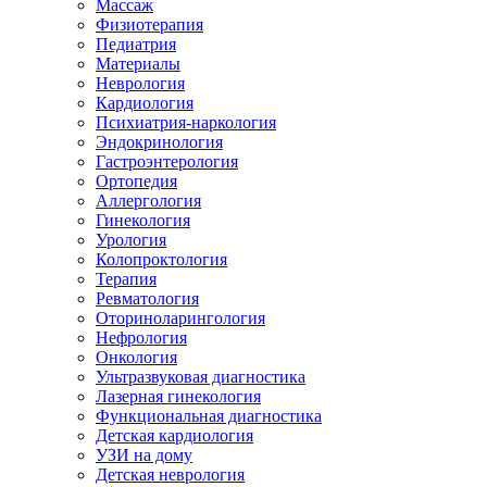
Массаж
Физиотерапия
Педиатрия
Материалы
Неврология
Кардиология
Психиатрия-наркология
Эндокринология
Гастроэнтерология
Ортопедия
Аллергология
Гинекология
Урология
Колопроктология
Терапия
Ревматология
Оториноларингология
Нефрология
Онкология
Ультразвуковая диагностика
Лазерная гинекология
Функциональная диагностика
Детская кардиология
УЗИ на дому
Детская неврология