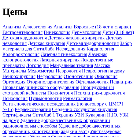
Цены
Анализы
Аллергология
Анализы
Взрослые (18 лет и старше)
Гастроэнтерология
Гинекология
Дерматология
Дети (0-18 лет)
Детская кардиология
Детская лазерная хирургия
Детская
неврология
Детская хирургия
Детская эндокринология
Забор
материала для СитиЛаба
Исследования
Кардиология
Колопроктология
Лазерная гинекология
Лазерная
колопроктология
Лазерная хирургия
Лекарственные
препараты
Логопедия
Мануальная терапия
Массаж
Материалы
Медосмотры
Неврология
Неврология на дому
Нейрохирургия
Нефрология
Озонотерапия
Онкология
Ортопедия
Оториноларингология
Офтальмология
Педиатрия
Прокат медицинского оборудования
Процедурный и
смотровой кабинеты
Психиатрия
Психиатрия-наркология
Психология
Пульмонология
Ревматология
Рентгенологические исследования (по договору с ЦМСЧ
№15)
Рефлексотерапия
Сердечно-сосудистая хирургия
Сертификаты
СитиЛаб 1
Терапия
УЗИ Кукаркин Н.Ю.
УЗИ
на дому
Удаление доброкачественных образований
радиоволновым способом
Удаление доброкачественных
образований, криотерапия (жидкий азот)
Ультразвуковая
диагностика
Урология
Физиотерапия
Функциональная