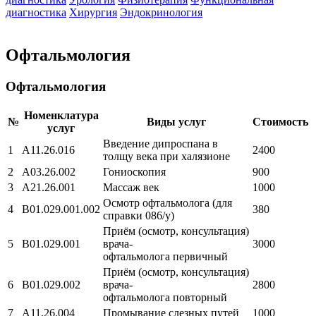
диагностика
Хирургия
Эндокринология
Офтальмология
Офтальмология
Номенклатура
№
Виды услуг
Стоимость
услуг
Введение дипроспана в
1
А11.26.016
2400
толщу века при халязионе
2
А03.26.002
Гониоскопия
900
3
А21.26.001
Массаж век
1000
Осмотр офтальмолога (для
4
B01.029.001.002
380
справки 086/у)
Приём (осмотр, консультация)
5
B01.029.001
врача-
3000
офтальмолога первичный
Приём (осмотр, консультация)
6
B01.029.002
врача-
2800
офтальмолога повторный
7
А11.26.004
Промывание слезных путей
1000