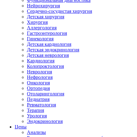
Функциональная диагностика
Нейрохирургия
Сердечно-сосудистая хирургия
Детская хирургия
Хирургия
Аллергология
Гастроэнтерология
Гинекология
Детская кардиология
Детская эндокринология
Детская неврология
Кардиология
Колопроктология
Неврология
Нефрология
Онкология
Ортопедия
Отоларингология
Педиатрия
Ревматология
Терапия
Урология
Эндокринология
Цены
Анализы