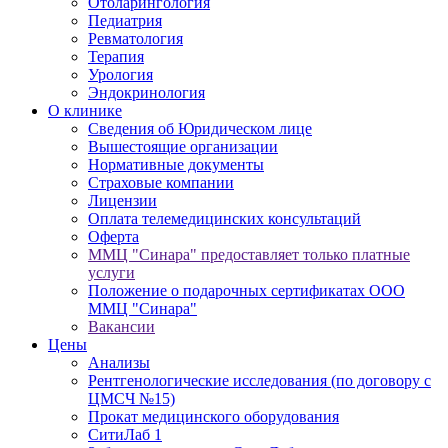
Отоларингология
Педиатрия
Ревматология
Терапия
Урология
Эндокринология
О клинике
Сведения об Юридическом лице
Вышестоящие организации
Нормативные документы
Cтраховые компании
Лицензии
Оплата телемедицинских консультаций
Оферта
ММЦ "Синара" предоставляет только платные
услуги
Положение о подарочных сертификатах ООО
ММЦ "Синара"
Вакансии
Цены
Анализы
Рентгенологические исследования (по договору с
ЦМСЧ №15)
Прокат медицинского оборудования
СитиЛаб 1