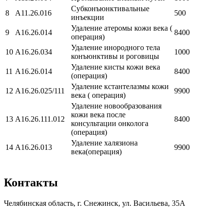
Субконъюнктивальные
8
А11.26.016
500
инъекции
Удаление атеромы кожи века (
9
А16.26.014
8400
операция)
Удаление инородного тела
10
А16.26.034
1000
конъюнктивы и роговицы
Удаление кисты кожи века
11
А16.26.014
8400
(операция)
Удаление кстантелазмы кожи
12
А16.26.025/111
9900
века ( операция)
Удаление новообразования
кожи века после
13
А16.26.111.012
8400
консультации онколога
(операция)
Удаление халязиона
14
А16.26.013
9900
века(операция)
Контакты
Челябинская область, г. Снежинск, ул. Васильева, 35А