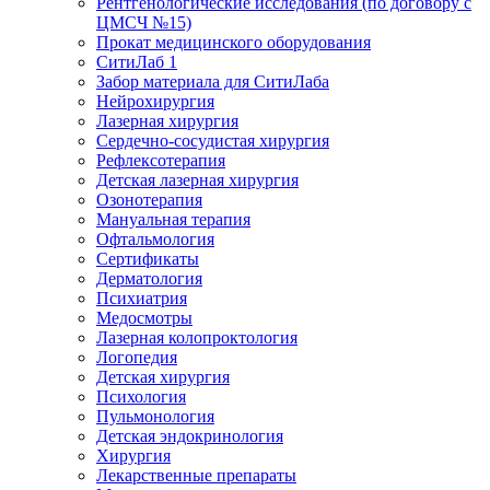
Рентгенологические исследования (по договору с
ЦМСЧ №15)
Прокат медицинского оборудования
СитиЛаб 1
Забор материала для СитиЛаба
Нейрохирургия
Лазерная хирургия
Сердечно-сосудистая хирургия
Рефлексотерапия
Детская лазерная хирургия
Озонотерапия
Мануальная терапия
Офтальмология
Сертификаты
Дерматология
Психиатрия
Медосмотры
Лазерная колопроктология
Логопедия
Детская хирургия
Психология
Пульмонология
Детская эндокринология
Хирургия
Лекарственные препараты