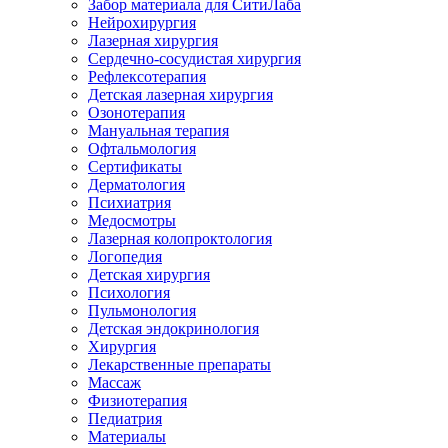
Забор материала для СитиЛаба
Нейрохирургия
Лазерная хирургия
Сердечно-сосудистая хирургия
Рефлексотерапия
Детская лазерная хирургия
Озонотерапия
Мануальная терапия
Офтальмология
Сертификаты
Дерматология
Психиатрия
Медосмотры
Лазерная колопроктология
Логопедия
Детская хирургия
Психология
Пульмонология
Детская эндокринология
Хирургия
Лекарственные препараты
Массаж
Физиотерапия
Педиатрия
Материалы