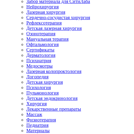
Забор материала для СитиЛаба
Нейрохирургия
Лазерная хирургия
Сердечно-сосудистая хирургия
Рефлексотерапия
Детская лазерная хирургия
Озонотерапия
Мануальная терапия
Офтальмология
Сертификаты
Дерматология
Психиатрия
Медосмотры
Лазерная колопроктология
Логопедия
Детская хирургия
Психология
Пульмонология
Детская эндокринология
Хирургия
Лекарственные препараты
Массаж
Физиотерапия
Педиатрия
Материалы