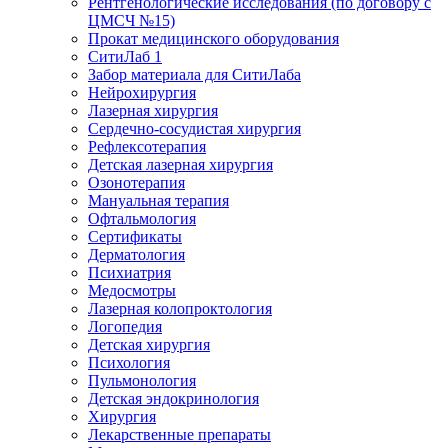
Рентгенологические исследования (по договору с
ЦМСЧ №15)
Прокат медицинского оборудования
СитиЛаб 1
Забор материала для СитиЛаба
Нейрохирургия
Лазерная хирургия
Сердечно-сосудистая хирургия
Рефлексотерапия
Детская лазерная хирургия
Озонотерапия
Мануальная терапия
Офтальмология
Сертификаты
Дерматология
Психиатрия
Медосмотры
Лазерная колопроктология
Логопедия
Детская хирургия
Психология
Пульмонология
Детская эндокринология
Хирургия
Лекарственные препараты