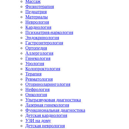
Массаж
Физиотерапия
Педиатрия
Материалы
Неврология
Кардиология
Психиатрия-наркология
Эндокринология
Гастроэнтерология
Ортопедия
Аллергология
Гинекология
Урология
Колопроктология
Терапия
Ревматология
Оториноларингология
Нефрология
Онкология
Ультразвуковая диагностика
Лазерная гинекология
Функциональная диагностика
Детская кардиология
УЗИ на дому
Детская неврология