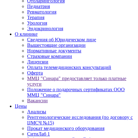
Отоларингология
Педиатрия
Ревматология
Терапия
Урология
Эндокринология
О клинике
Сведения об Юридическом лице
Вышестоящие организации
Нормативные документы
Cтраховые компании
Лицензии
Оплата телемедицинских консультаций
Оферта
ММЦ "Синара" предоставляет только платные
услуги
Положение о подарочных сертификатах ООО
ММЦ "Синара"
Вакансии
Цены
Анализы
Рентгенологические исследования (по договору с
ЦМСЧ №15)
Прокат медицинского оборудования
СитиЛаб 1