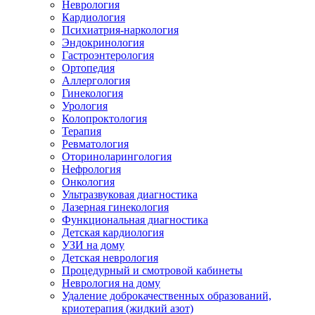
Неврология
Кардиология
Психиатрия-наркология
Эндокринология
Гастроэнтерология
Ортопедия
Аллергология
Гинекология
Урология
Колопроктология
Терапия
Ревматология
Оториноларингология
Нефрология
Онкология
Ультразвуковая диагностика
Лазерная гинекология
Функциональная диагностика
Детская кардиология
УЗИ на дому
Детская неврология
Процедурный и смотровой кабинеты
Неврология на дому
Удаление доброкачественных образований,
криотерапия (жидкий азот)