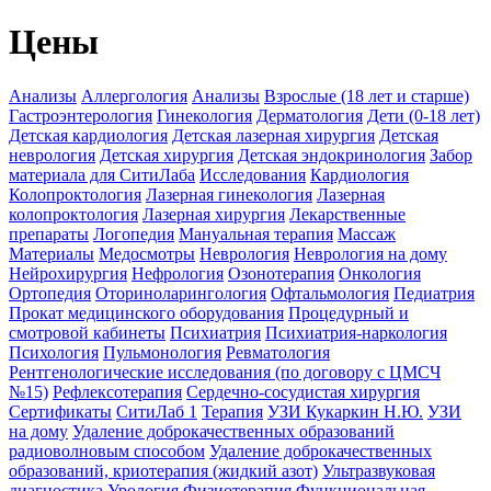
Цены
Анализы
Аллергология
Анализы
Взрослые (18 лет и старше)
Гастроэнтерология
Гинекология
Дерматология
Дети (0-18 лет)
Детская кардиология
Детская лазерная хирургия
Детская
неврология
Детская хирургия
Детская эндокринология
Забор
материала для СитиЛаба
Исследования
Кардиология
Колопроктология
Лазерная гинекология
Лазерная
колопроктология
Лазерная хирургия
Лекарственные
препараты
Логопедия
Мануальная терапия
Массаж
Материалы
Медосмотры
Неврология
Неврология на дому
Нейрохирургия
Нефрология
Озонотерапия
Онкология
Ортопедия
Оториноларингология
Офтальмология
Педиатрия
Прокат медицинского оборудования
Процедурный и
смотровой кабинеты
Психиатрия
Психиатрия-наркология
Психология
Пульмонология
Ревматология
Рентгенологические исследования (по договору с ЦМСЧ
№15)
Рефлексотерапия
Сердечно-сосудистая хирургия
Сертификаты
СитиЛаб 1
Терапия
УЗИ Кукаркин Н.Ю.
УЗИ
на дому
Удаление доброкачественных образований
радиоволновым способом
Удаление доброкачественных
образований, криотерапия (жидкий азот)
Ультразвуковая
диагностика
Урология
Физиотерапия
Функциональная