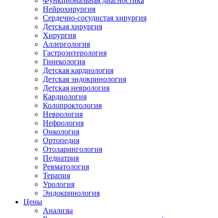
Функциональная диагностика
Нейрохирургия
Сердечно-сосудистая хирургия
Детская хирургия
Хирургия
Аллергология
Гастроэнтерология
Гинекология
Детская кардиология
Детская эндокринология
Детская неврология
Кардиология
Колопроктология
Неврология
Нефрология
Онкология
Ортопедия
Отоларингология
Педиатрия
Ревматология
Терапия
Урология
Эндокринология
Цены
Анализы