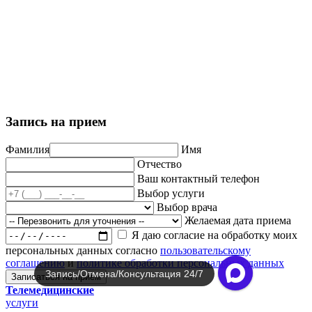
Политика обработки персональных данных
Пользовательское соглашение
Политика использования cookie-файлов
Запись на прием
Фамилия
Имя
Отчество
Ваш контактный телефон
Выбор услуги
Выбор врача
Желаемая дата приема
Я даю согласие на обработку моих
персональных данных согласно
пользовательскому
соглашению
и
политике обработки персональных данных
Запись/Отмена/Консультация 24/7
Записаться на прием
Телемедицинские
услуги