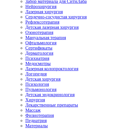
Забор материала для СитиЛаба
Нейрохирургия
Лазерная хирургия
Сердечно-сосудистая хирургия
Рефлексотерапия
Детская лазерная хирургия
Озонотерапия
Мануальная терапия
Офтальмология
Сертификаты
Дерматология
Психиатрия
Медосмотры
Лазерная колопроктология
Логопедия
Детская хирургия
Психология
Пульмонология
Детская эндокринология
Хирургия
Лекарственные препараты
Массаж
Физиотерапия
Педиатрия
Материалы