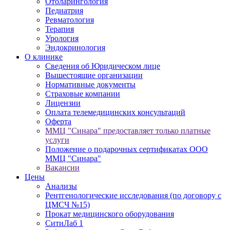
Отоларингология
Педиатрия
Ревматология
Терапия
Урология
Эндокринология
О клинике
Сведения об Юридическом лице
Вышестоящие организации
Нормативные документы
Cтраховые компании
Лицензии
Оплата телемедицинских консультаций
Оферта
ММЦ "Синара" предоставляет только платные
услуги
Положение о подарочных сертификатах ООО
ММЦ "Синара"
Вакансии
Цены
Анализы
Рентгенологические исследования (по договору с
ЦМСЧ №15)
Прокат медицинского оборудования
СитиЛаб 1