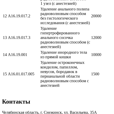
1 узел (c анестезией)
Удаление анального полипа
радиоволновым способом
12
A16.19.017.2
20000
без гистологического
исследования (с анестезией)
Удаление
гипертрофированного
13
A16.19.017.3
анального сосочка
12000
радиоволновым способом (с
анестезией)
Удаление инородного тела
14
A16.19.001
10000
из прямой кишки
Удаление остроконечных
кондилом, папиллом,
невусов, бородавок в
15
A16.01.017.005
1500
перианальной области
радиоволновым способом с
анестезией
Контакты
Челябинская область, г. Снежинск, ул. Васильева, 35А