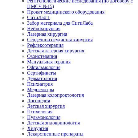
Рентгенологические исследования (по договору с
ЦМСЧ №15)
Прокат медицинского оборудования
СитиЛаб 1
Забор материала для СитиЛаба
Нейрохирургия
Лазерная хирургия
Сердечно-сосудистая хирургия
Рефлексотерапия
Детская лазерная хирургия
Озонотерапия
Мануальная терапия
Офтальмология
Сертификаты
Дерматология
Психиатрия
Медосмотры
Лазерная колопроктология
Логопедия
Детская хирургия
Психология
Пульмонология
Детская эндокринология
Хирургия
Лекарственные препараты