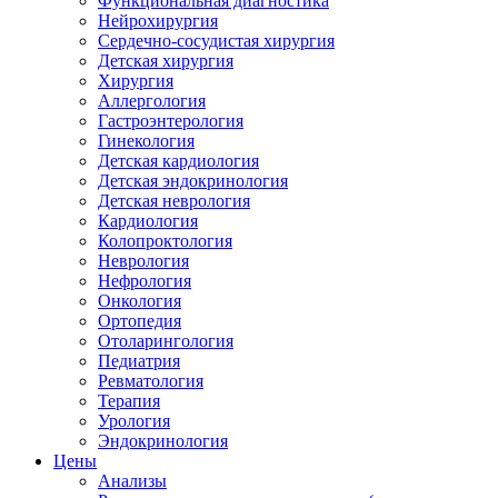
Функциональная диагностика
Нейрохирургия
Сердечно-сосудистая хирургия
Детская хирургия
Хирургия
Аллергология
Гастроэнтерология
Гинекология
Детская кардиология
Детская эндокринология
Детская неврология
Кардиология
Колопроктология
Неврология
Нефрология
Онкология
Ортопедия
Отоларингология
Педиатрия
Ревматология
Терапия
Урология
Эндокринология
Цены
Анализы