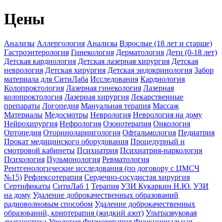
Цены
Анализы
Аллергология
Анализы
Взрослые (18 лет и старше)
Гастроэнтерология
Гинекология
Дерматология
Дети (0-18 лет)
Детская кардиология
Детская лазерная хирургия
Детская
неврология
Детская хирургия
Детская эндокринология
Забор
материала для СитиЛаба
Исследования
Кардиология
Колопроктология
Лазерная гинекология
Лазерная
колопроктология
Лазерная хирургия
Лекарственные
препараты
Логопедия
Мануальная терапия
Массаж
Материалы
Медосмотры
Неврология
Неврология на дому
Нейрохирургия
Нефрология
Озонотерапия
Онкология
Ортопедия
Оториноларингология
Офтальмология
Педиатрия
Прокат медицинского оборудования
Процедурный и
смотровой кабинеты
Психиатрия
Психиатрия-наркология
Психология
Пульмонология
Ревматология
Рентгенологические исследования (по договору с ЦМСЧ
№15)
Рефлексотерапия
Сердечно-сосудистая хирургия
Сертификаты
СитиЛаб 1
Терапия
УЗИ Кукаркин Н.Ю.
УЗИ
на дому
Удаление доброкачественных образований
радиоволновым способом
Удаление доброкачественных
образований, криотерапия (жидкий азот)
Ультразвуковая
диагностика
Урология
Физиотерапия
Функциональная