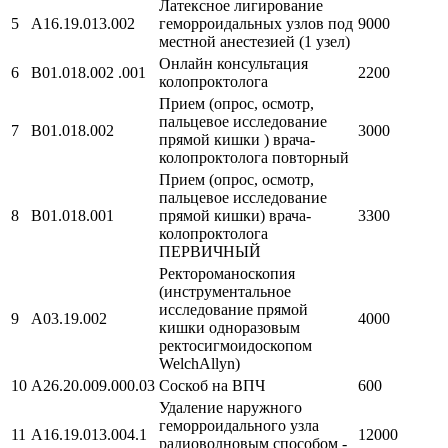
Латексное лигирование
5
A16.19.013.002
геморроидальных узлов под
9000
местной анестезией (1 узел)
Онлайн консультация
6
B01.018.002 .001
2200
колопроктолога
Прием (опрос, осмотр,
пальцевое исследование
7
B01.018.002
3000
прямой кишки ) врача-
колопроктолога повторный
Прием (опрос, осмотр,
пальцевое исследование
8
B01.018.001
прямой кишки) врача-
3300
колопроктолога
ПЕРВИЧНЫЙ
Ректороманоскопия
(инструментальное
исследование прямой
9
A03.19.002
4000
кишки одноразовым
ректосигмоидоскопом
WelchAllyn)
10
A26.20.009.000.03
Соскоб на ВПЧ
600
Удаление наружного
геморроидального узла
11
A16.19.013.004.1
12000
радиоволновым способом -