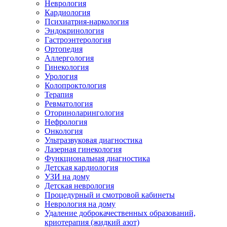
Неврология
Кардиология
Психиатрия-наркология
Эндокринология
Гастроэнтерология
Ортопедия
Аллергология
Гинекология
Урология
Колопроктология
Терапия
Ревматология
Оториноларингология
Нефрология
Онкология
Ультразвуковая диагностика
Лазерная гинекология
Функциональная диагностика
Детская кардиология
УЗИ на дому
Детская неврология
Процедурный и смотровой кабинеты
Неврология на дому
Удаление доброкачественных образований,
криотерапия (жидкий азот)