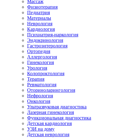
Массаж
Физиотерапия
Педиатрия
Материалы
Неврология
Кардиология
Психиатрия-наркология
Эндокринология
Гастроэнтерология
Ортопедия
Аллергология
Гинекология
Урология
Колопроктология
Терапия
Ревматология
Оториноларингология
Нефрология
Онкология
Ультразвуковая диагностика
Лазерная гинекология
Функциональная диагностика
Детская кардиология
УЗИ на дому
Детская неврология