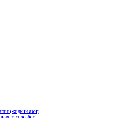
апия (жидкий азот)
лновым способом