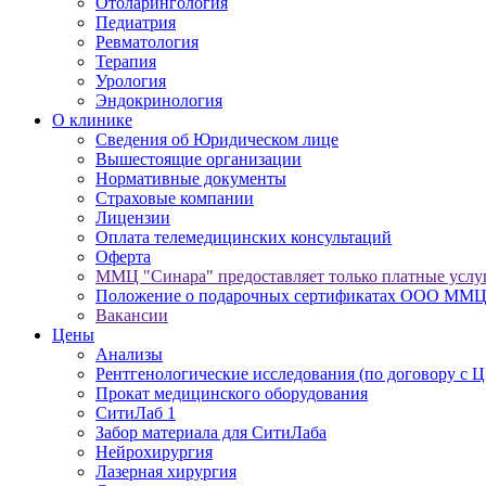
Отоларингология
Педиатрия
Ревматология
Терапия
Урология
Эндокринология
О клинике
Сведения об Юридическом лице
Вышестоящие организации
Нормативные документы
Cтраховые компании
Лицензии
Оплата телемедицинских консультаций
Оферта
ММЦ "Синара" предоставляет только платные услу
Положение о подарочных сертификатах ООО ММЦ
Вакансии
Цены
Анализы
Рентгенологические исследования (по договору с
Прокат медицинского оборудования
СитиЛаб 1
Забор материала для СитиЛаба
Нейрохирургия
Лазерная хирургия