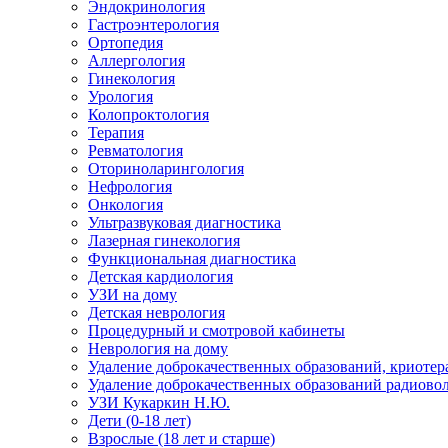
Эндокринология
Гастроэнтерология
Ортопедия
Аллергология
Гинекология
Урология
Колопроктология
Терапия
Ревматология
Оториноларингология
Нефрология
Онкология
Ультразвуковая диагностика
Лазерная гинекология
Функциональная диагностика
Детская кардиология
УЗИ на дому
Детская неврология
Процедурный и смотровой кабинеты
Неврология на дому
Удаление доброкачественных образований, криотер
Удаление доброкачественных образований радиово
УЗИ Кукаркин Н.Ю.
Дети (0-18 лет)
Взрослые (18 лет и старше)