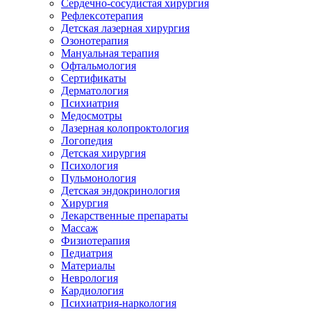
Сердечно-сосудистая хирургия
Рефлексотерапия
Детская лазерная хирургия
Озонотерапия
Мануальная терапия
Офтальмология
Сертификаты
Дерматология
Психиатрия
Медосмотры
Лазерная колопроктология
Логопедия
Детская хирургия
Психология
Пульмонология
Детская эндокринология
Хирургия
Лекарственные препараты
Массаж
Физиотерапия
Педиатрия
Материалы
Неврология
Кардиология
Психиатрия-наркология