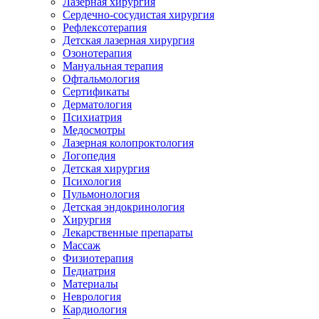
Лазерная хирургия
Сердечно-сосудистая хирургия
Рефлексотерапия
Детская лазерная хирургия
Озонотерапия
Мануальная терапия
Офтальмология
Сертификаты
Дерматология
Психиатрия
Медосмотры
Лазерная колопроктология
Логопедия
Детская хирургия
Психология
Пульмонология
Детская эндокринология
Хирургия
Лекарственные препараты
Массаж
Физиотерапия
Педиатрия
Материалы
Неврология
Кардиология