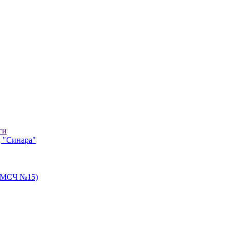
ги
 "Синара"
 ЦМСЧ №15)