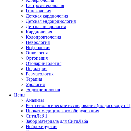
Аллергология
Гастроэнтерология
Гинекология
Детская кардиология
Детская эндокринология
Детская неврология
Кардиология
Колопроктология
Неврология
Нефрология
Онкология
Ортопедия
Отоларингология
Педиатрия
Ревматология
Терапия
Урология
Эндокринология
Цены
Анализы
Рентгенологические исследования (по договору с
Прокат медицинского оборудования
СитиЛаб 1
Забор материала для СитиЛаба
Нейрохирургия