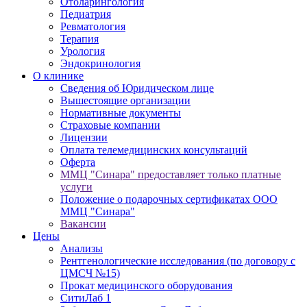
Отоларингология
Педиатрия
Ревматология
Терапия
Урология
Эндокринология
О клинике
Сведения об Юридическом лице
Вышестоящие организации
Нормативные документы
Cтраховые компании
Лицензии
Оплата телемедицинских консультаций
Оферта
ММЦ "Синара" предоставляет только платные
услуги
Положение о подарочных сертификатах ООО
ММЦ "Синара"
Вакансии
Цены
Анализы
Рентгенологические исследования (по договору с
ЦМСЧ №15)
Прокат медицинского оборудования
СитиЛаб 1