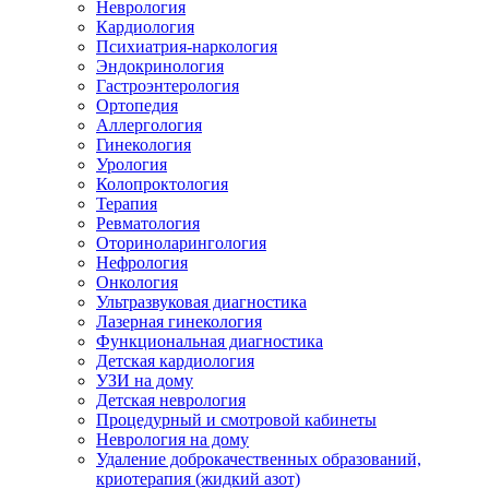
Неврология
Кардиология
Психиатрия-наркология
Эндокринология
Гастроэнтерология
Ортопедия
Аллергология
Гинекология
Урология
Колопроктология
Терапия
Ревматология
Оториноларингология
Нефрология
Онкология
Ультразвуковая диагностика
Лазерная гинекология
Функциональная диагностика
Детская кардиология
УЗИ на дому
Детская неврология
Процедурный и смотровой кабинеты
Неврология на дому
Удаление доброкачественных образований,
криотерапия (жидкий азот)