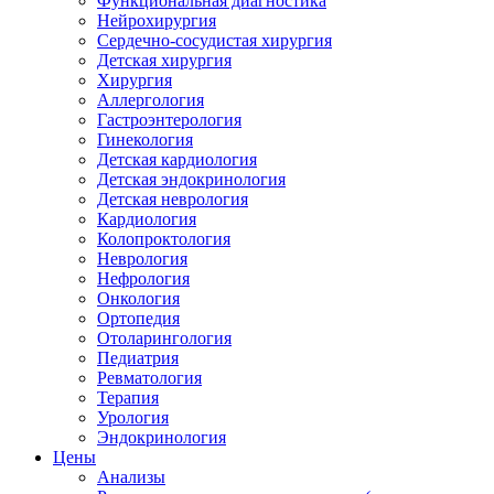
Функциональная диагностика
Нейрохирургия
Сердечно-сосудистая хирургия
Детская хирургия
Хирургия
Аллергология
Гастроэнтерология
Гинекология
Детская кардиология
Детская эндокринология
Детская неврология
Кардиология
Колопроктология
Неврология
Нефрология
Онкология
Ортопедия
Отоларингология
Педиатрия
Ревматология
Терапия
Урология
Эндокринология
Цены
Анализы