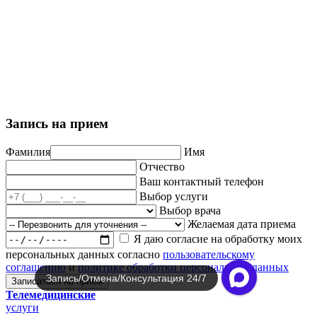
Политика обработки персональных данных
Пользовательское соглашение
Политика использования cookie-файлов
Запись на прием
Фамилия
Имя
Отчество
Ваш контактный телефон
Выбор услуги
Выбор врача
Желаемая дата приема
Я даю согласие на обработку моих
персональных данных согласно
пользовательскому
соглашению
и
политике обработки персональных данных
Запись/Отмена/Консультация 24/7
Записаться на прием
Телемедицинские
услуги