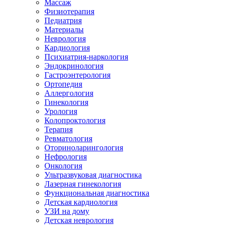
Массаж
Физиотерапия
Педиатрия
Материалы
Неврология
Кардиология
Психиатрия-наркология
Эндокринология
Гастроэнтерология
Ортопедия
Аллергология
Гинекология
Урология
Колопроктология
Терапия
Ревматология
Оториноларингология
Нефрология
Онкология
Ультразвуковая диагностика
Лазерная гинекология
Функциональная диагностика
Детская кардиология
УЗИ на дому
Детская неврология