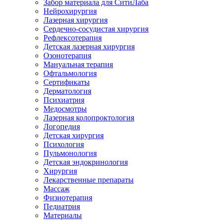
Забор материала для СитиЛаба
Нейрохирургия
Лазерная хирургия
Сердечно-сосудистая хирургия
Рефлексотерапия
Детская лазерная хирургия
Озонотерапия
Мануальная терапия
Офтальмология
Сертификаты
Дерматология
Психиатрия
Медосмотры
Лазерная колопроктология
Логопедия
Детская хирургия
Психология
Пульмонология
Детская эндокринология
Хирургия
Лекарственные препараты
Массаж
Физиотерапия
Педиатрия
Материалы