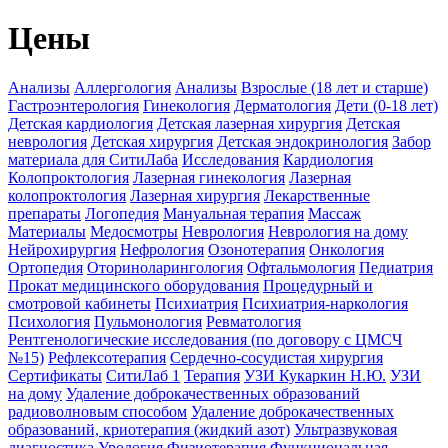
Цены
Анализы
Аллергология
Анализы
Взрослые (18 лет и старше)
Гастроэнтерология
Гинекология
Дерматология
Дети (0-18 лет)
Детская кардиология
Детская лазерная хирургия
Детская
неврология
Детская хирургия
Детская эндокринология
Забор
материала для СитиЛаба
Исследования
Кардиология
Колопроктология
Лазерная гинекология
Лазерная
колопроктология
Лазерная хирургия
Лекарственные
препараты
Логопедия
Мануальная терапия
Массаж
Материалы
Медосмотры
Неврология
Неврология на дому
Нейрохирургия
Нефрология
Озонотерапия
Онкология
Ортопедия
Оториноларингология
Офтальмология
Педиатрия
Прокат медицинского оборудования
Процедурный и
смотровой кабинеты
Психиатрия
Психиатрия-наркология
Психология
Пульмонология
Ревматология
Рентгенологические исследования (по договору с ЦМСЧ
№15)
Рефлексотерапия
Сердечно-сосудистая хирургия
Сертификаты
СитиЛаб 1
Терапия
УЗИ Кукаркин Н.Ю.
УЗИ
на дому
Удаление доброкачественных образований
радиоволновым способом
Удаление доброкачественных
образований, криотерапия (жидкий азот)
Ультразвуковая
диагностика
Урология
Физиотерапия
Функциональная