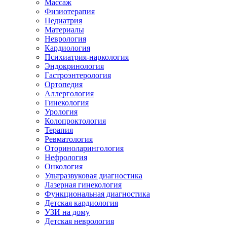
Массаж
Физиотерапия
Педиатрия
Материалы
Неврология
Кардиология
Психиатрия-наркология
Эндокринология
Гастроэнтерология
Ортопедия
Аллергология
Гинекология
Урология
Колопроктология
Терапия
Ревматология
Оториноларингология
Нефрология
Онкология
Ультразвуковая диагностика
Лазерная гинекология
Функциональная диагностика
Детская кардиология
УЗИ на дому
Детская неврология