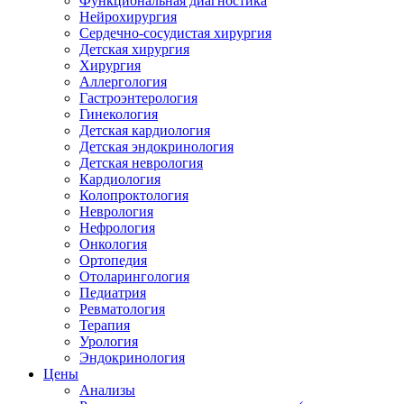
Функциональная диагностика
Нейрохирургия
Сердечно-сосудистая хирургия
Детская хирургия
Хирургия
Аллергология
Гастроэнтерология
Гинекология
Детская кардиология
Детская эндокринология
Детская неврология
Кардиология
Колопроктология
Неврология
Нефрология
Онкология
Ортопедия
Отоларингология
Педиатрия
Ревматология
Терапия
Урология
Эндокринология
Цены
Анализы