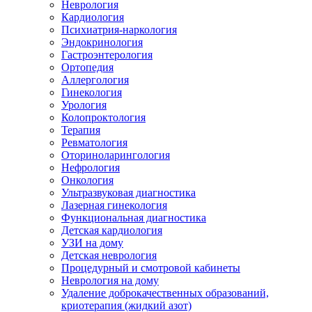
Неврология
Кардиология
Психиатрия-наркология
Эндокринология
Гастроэнтерология
Ортопедия
Аллергология
Гинекология
Урология
Колопроктология
Терапия
Ревматология
Оториноларингология
Нефрология
Онкология
Ультразвуковая диагностика
Лазерная гинекология
Функциональная диагностика
Детская кардиология
УЗИ на дому
Детская неврология
Процедурный и смотровой кабинеты
Неврология на дому
Удаление доброкачественных образований,
криотерапия (жидкий азот)