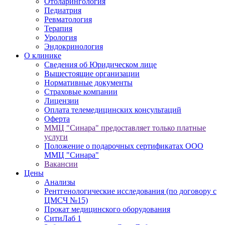
Отоларингология
Педиатрия
Ревматология
Терапия
Урология
Эндокринология
О клинике
Сведения об Юридическом лице
Вышестоящие организации
Нормативные документы
Cтраховые компании
Лицензии
Оплата телемедицинских консультаций
Оферта
ММЦ "Синара" предоставляет только платные
услуги
Положение о подарочных сертификатах ООО
ММЦ "Синара"
Вакансии
Цены
Анализы
Рентгенологические исследования (по договору с
ЦМСЧ №15)
Прокат медицинского оборудования
СитиЛаб 1