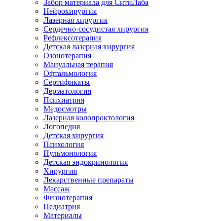
Забор материала для СитиЛаба
Нейрохирургия
Лазерная хирургия
Сердечно-сосудистая хирургия
Рефлексотерапия
Детская лазерная хирургия
Озонотерапия
Мануальная терапия
Офтальмология
Сертификаты
Дерматология
Психиатрия
Медосмотры
Лазерная колопроктология
Логопедия
Детская хирургия
Психология
Пульмонология
Детская эндокринология
Хирургия
Лекарственные препараты
Массаж
Физиотерапия
Педиатрия
Материалы