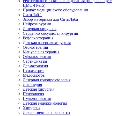
Рентгенологические исследования (по договору с
ЦМСЧ №15)
Прокат медицинского оборудования
СитиЛаб 1
Забор материала для СитиЛаба
Нейрохирургия
Лазерная хирургия
Сердечно-сосудистая хирургия
Рефлексотерапия
Детская лазерная хирургия
Озонотерапия
Мануальная терапия
Офтальмология
Сертификаты
Дерматология
Психиатрия
Медосмотры
Лазерная колопроктология
Логопедия
Детская хирургия
Психология
Пульмонология
Детская эндокринология
Хирургия
Лекарственные препараты