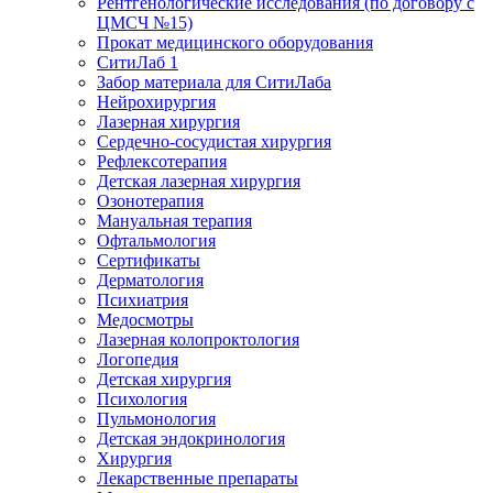
Рентгенологические исследования (по договору с
ЦМСЧ №15)
Прокат медицинского оборудования
СитиЛаб 1
Забор материала для СитиЛаба
Нейрохирургия
Лазерная хирургия
Сердечно-сосудистая хирургия
Рефлексотерапия
Детская лазерная хирургия
Озонотерапия
Мануальная терапия
Офтальмология
Сертификаты
Дерматология
Психиатрия
Медосмотры
Лазерная колопроктология
Логопедия
Детская хирургия
Психология
Пульмонология
Детская эндокринология
Хирургия
Лекарственные препараты