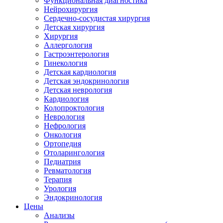
Функциональная диагностика
Нейрохирургия
Сердечно-сосудистая хирургия
Детская хирургия
Хирургия
Аллергология
Гастроэнтерология
Гинекология
Детская кардиология
Детская эндокринология
Детская неврология
Кардиология
Колопроктология
Неврология
Нефрология
Онкология
Ортопедия
Отоларингология
Педиатрия
Ревматология
Терапия
Урология
Эндокринология
Цены
Анализы