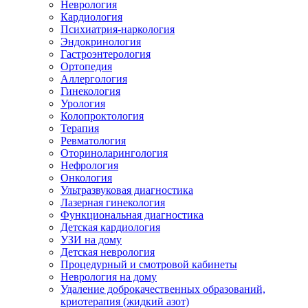
Неврология
Кардиология
Психиатрия-наркология
Эндокринология
Гастроэнтерология
Ортопедия
Аллергология
Гинекология
Урология
Колопроктология
Терапия
Ревматология
Оториноларингология
Нефрология
Онкология
Ультразвуковая диагностика
Лазерная гинекология
Функциональная диагностика
Детская кардиология
УЗИ на дому
Детская неврология
Процедурный и смотровой кабинеты
Неврология на дому
Удаление доброкачественных образований,
криотерапия (жидкий азот)