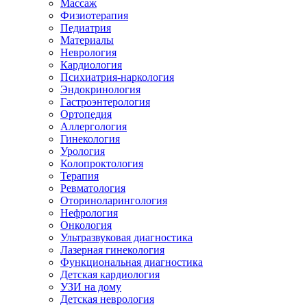
Массаж
Физиотерапия
Педиатрия
Материалы
Неврология
Кардиология
Психиатрия-наркология
Эндокринология
Гастроэнтерология
Ортопедия
Аллергология
Гинекология
Урология
Колопроктология
Терапия
Ревматология
Оториноларингология
Нефрология
Онкология
Ультразвуковая диагностика
Лазерная гинекология
Функциональная диагностика
Детская кардиология
УЗИ на дому
Детская неврология