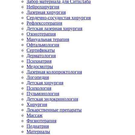
Забор материала для СитиЛаба
Нейрохирургия
Лазерная хирургия
Сердечно-сосудистая хирургия
Рефлексотерапия
Детская лазерная хирургия
Озонотерапия
Мануальная терапия
Офтальмология
Сертификаты
Дерматология
Психиатрия
Медосмотры
Лазерная колопроктология
Логопедия
Детская хирургия
Психология
Пульмонология
Детская эндокринология
Хирургия
Лекарственные препараты
Массаж
Физиотерапия
Педиатрия
Материалы