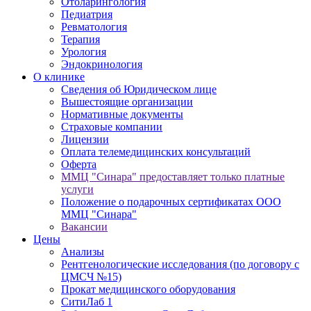
Отоларингология
Педиатрия
Ревматология
Терапия
Урология
Эндокринология
О клинике
Сведения об Юридическом лице
Вышестоящие организации
Нормативные документы
Cтраховые компании
Лицензии
Оплата телемедицинских консультаций
Оферта
ММЦ "Синара" предоставляет только платные
услуги
Положение о подарочных сертификатах ООО
ММЦ "Синара"
Вакансии
Цены
Анализы
Рентгенологические исследования (по договору с
ЦМСЧ №15)
Прокат медицинского оборудования
СитиЛаб 1