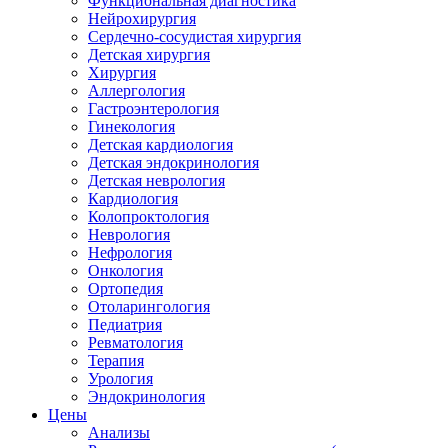
Функциональная диагностика
Нейрохирургия
Сердечно-сосудистая хирургия
Детская хирургия
Хирургия
Аллергология
Гастроэнтерология
Гинекология
Детская кардиология
Детская эндокринология
Детская неврология
Кардиология
Колопроктология
Неврология
Нефрология
Онкология
Ортопедия
Отоларингология
Педиатрия
Ревматология
Терапия
Урология
Эндокринология
Цены
Анализы