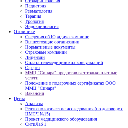
Отоларингология
Педиатрия
Ревматология
Терапия
Урология
Эндокринология
О клинике
Сведения об Юридическом лице
Вышестоящие организации
Нормативные документы
Cтраховые компании
Лицензии
Оплата телемедицинских консультаций
Оферта
ММЦ "Синара" предоставляет только платные
услуги
Положение о подарочных сертификатах ООО
ММЦ "Синара"
Вакансии
Цены
Анализы
Рентгенологические исследования (по договору с
ЦМСЧ №15)
Прокат медицинского оборудования
СитиЛаб 1