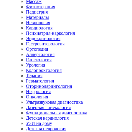
Массаж
Физиотерапия
Педиатрия
Материалы
Неврология
Кардиология
Психиатрия-наркология
Эндокринология
Гастроэнтерология
Ортопедия
Аллергология
Гинекология
Урология
Колопроктология
Терапия
Ревматология
Оториноларингология
Нефрология
Онкология
Ультразвуковая диагностика
Лазерная гинекология
Функциональная диагностика
Детская кардиология
УЗИ на дому
Детская неврология