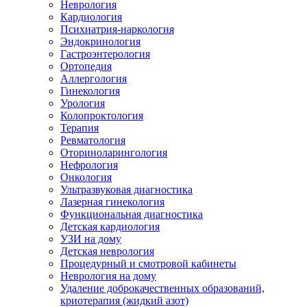
Неврология
Кардиология
Психиатрия-наркология
Эндокринология
Гастроэнтерология
Ортопедия
Аллергология
Гинекология
Урология
Колопроктология
Терапия
Ревматология
Оториноларингология
Нефрология
Онкология
Ультразвуковая диагностика
Лазерная гинекология
Функциональная диагностика
Детская кардиология
УЗИ на дому
Детская неврология
Процедурный и смотровой кабинеты
Неврология на дому
Удаление доброкачественных образований,
криотерапия (жидкий азот)