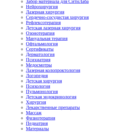
Забор материала для СитиЛаба
Нейрохирургия
Лазерная хирургия
Сердечно-сосудистая хирургия
Рефлексотерапия
Детская лазерная хирургия
Озонотерапия
Мануальная терапия
Офтальмология
Сертификаты
Дерматология
Психиатрия
Медосмотры
Лазерная колопроктология
Логопедия
Детская хирургия
Психология
Пульмонология
Детская эндокринология
Хирургия
Лекарственные препараты
Массаж
Физиотерапия
Педиатрия
Материалы