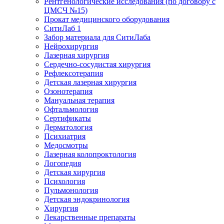
Рентгенологические исследования (по договору с
ЦМСЧ №15)
Прокат медицинского оборудования
СитиЛаб 1
Забор материала для СитиЛаба
Нейрохирургия
Лазерная хирургия
Сердечно-сосудистая хирургия
Рефлексотерапия
Детская лазерная хирургия
Озонотерапия
Мануальная терапия
Офтальмология
Сертификаты
Дерматология
Психиатрия
Медосмотры
Лазерная колопроктология
Логопедия
Детская хирургия
Психология
Пульмонология
Детская эндокринология
Хирургия
Лекарственные препараты